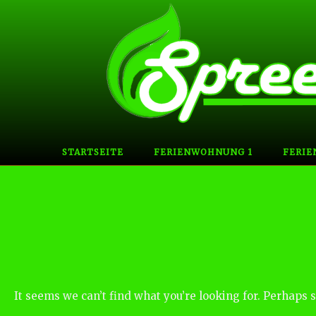
Skip
to
content
STARTSEITE
FERIENWOHNUNG 1
FERIE
It seems we can’t find what you’re looking for. Perhaps 