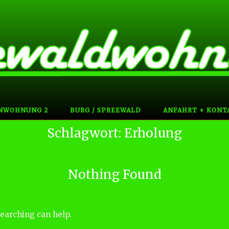
NWOHNUNG 2
BURG / SPREEWALD
ANFAHRT + KONT
Schlagwort:
Erholung
Nothing Found
searching can help.